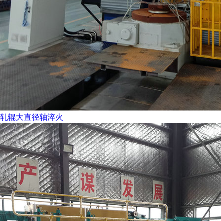
轧辊大直径轴淬火