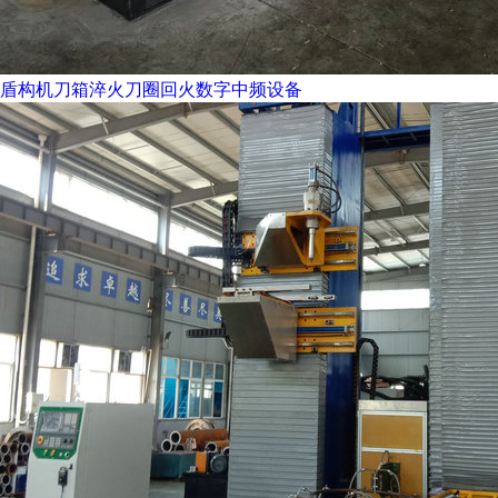
盾构机刀箱淬火刀圈回火数字中频设备