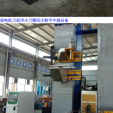
盾构机刀箱淬火刀圈回火数字中频设备