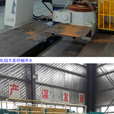
轧辊大直径轴淬火