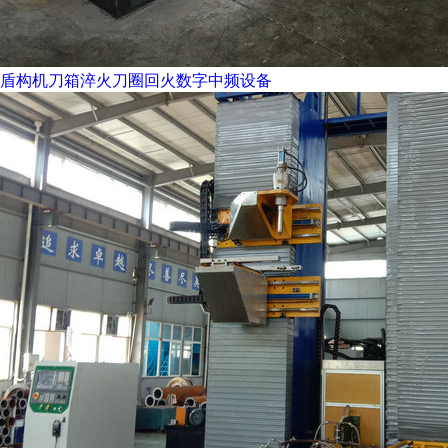
盾构机刀箱淬火刀圈回火数字中频设备