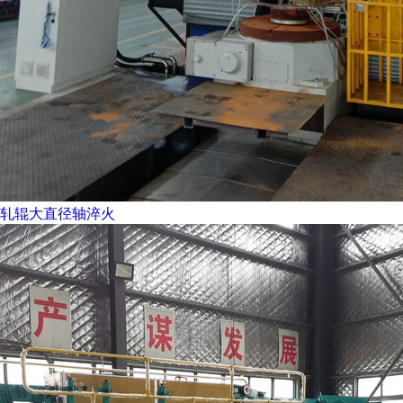
轧辊大直径轴淬火