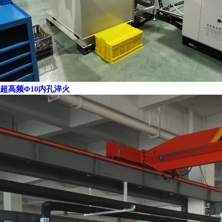
超高频Φ10内孔淬火