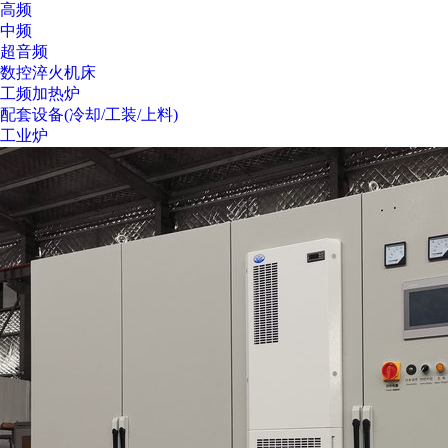
高频
中频
超音频
数控淬火机床
工频加热炉
配套设备(冷却/工装/上料)
工业炉